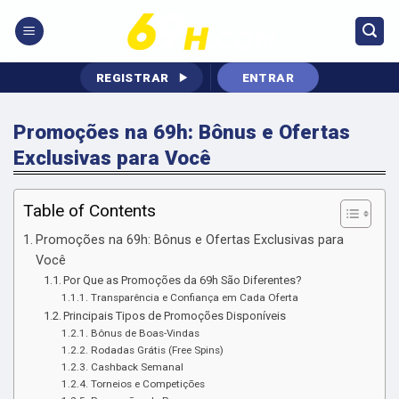
Skip
to
content
REGISTRAR
ENTRAR
Promoções na 69h: Bônus e Ofertas
Exclusivas para Você
Table of Contents
Promoções na 69h: Bônus e Ofertas Exclusivas para
Você
Por Que as Promoções da 69h São Diferentes?
Transparência e Confiança em Cada Oferta
Principais Tipos de Promoções Disponíveis
Bônus de Boas-Vindas
Rodadas Grátis (Free Spins)
Cashback Semanal
Torneios e Competições