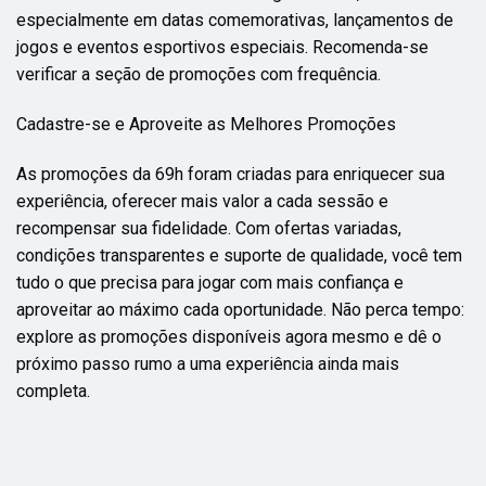
especialmente em datas comemorativas, lançamentos de
jogos e eventos esportivos especiais. Recomenda-se
verificar a seção de promoções com frequência.
Cadastre-se e Aproveite as Melhores Promoções
As promoções da 69h foram criadas para enriquecer sua
experiência, oferecer mais valor a cada sessão e
recompensar sua fidelidade. Com ofertas variadas,
condições transparentes e suporte de qualidade, você tem
tudo o que precisa para jogar com mais confiança e
aproveitar ao máximo cada oportunidade. Não perca tempo:
explore as promoções disponíveis agora mesmo e dê o
próximo passo rumo a uma experiência ainda mais
completa.