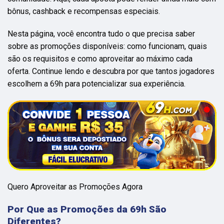
bônus, cashback e recompensas especiais.
Nesta página, você encontra tudo o que precisa saber
sobre as promoções disponíveis: como funcionam, quais
são os requisitos e como aproveitar ao máximo cada
oferta. Continue lendo e descubra por que tantos jogadores
escolhem a 69h para potencializar sua experiência.
Quero Aproveitar as Promoções Agora
Por Que as Promoções da 69h São
Diferentes?