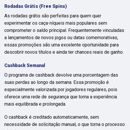
Rodadas Grátis (Free Spins)
As rodadas grátis são perfeitas para quem quer
experimentar os caça-níqueis mais populares sem
comprometer o saldo principal. Frequentemente vinculadas
a lançamentos de novos jogos ou datas comemorativas,
essas promoções são uma excelente oportunidade para
descobrir novos títulos e ainda ter chances reais de ganho.
Cashback Semanal
O programa de cashback devolve uma porcentagem das
suas perdas ao longo da semana. Essa promoção é
especialmente valorizada por jogadores regulares, pois
oferece uma rede de segurança que torna a experiência
mais equilibrada e prolongada.
O cashback é creditado automaticamente, sem
necessidade de solicitação manual, o que torna o processo