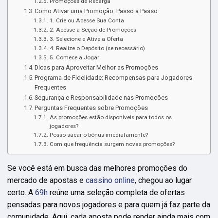
Promoções de Recarga
Como Ativar uma Promoção: Passo a Passo
1. Crie ou Acesse Sua Conta
2. Acesse a Seção de Promoções
3. Selecione e Ative a Oferta
4. Realize o Depósito (se necessário)
5. Comece a Jogar
Dicas para Aproveitar Melhor as Promoções
Programa de Fidelidade: Recompensas para Jogadores
Frequentes
Segurança e Responsabilidade nas Promoções
Perguntas Frequentes sobre Promoções
As promoções estão disponíveis para todos os
jogadores?
Posso sacar o bônus imediatamente?
Com que frequência surgem novas promoções?
Se você está em busca das melhores promoções do
mercado de apostas e
cassino online
, chegou ao lugar
certo. A
69h
reúne uma seleção completa de ofertas
pensadas para novos jogadores e para quem já faz parte da
comunidade. Aqui, cada aposta pode render ainda mais com