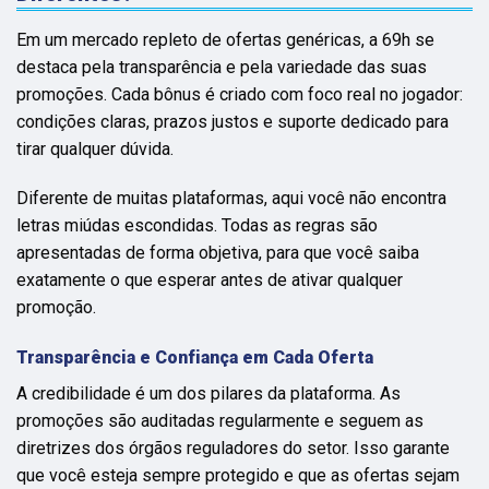
Em um mercado repleto de ofertas genéricas, a 69h se
destaca pela transparência e pela variedade das suas
promoções. Cada bônus é criado com foco real no jogador:
condições claras, prazos justos e suporte dedicado para
tirar qualquer dúvida.
Diferente de muitas plataformas, aqui você não encontra
letras miúdas escondidas. Todas as regras são
apresentadas de forma objetiva, para que você saiba
exatamente o que esperar antes de ativar qualquer
promoção.
Transparência e Confiança em Cada Oferta
A credibilidade é um dos pilares da plataforma. As
promoções são auditadas regularmente e seguem as
diretrizes dos órgãos reguladores do setor. Isso garante
que você esteja sempre protegido e que as ofertas sejam