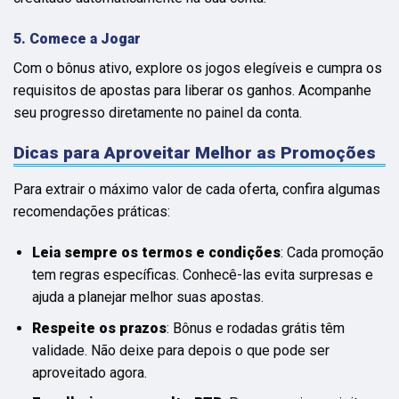
5. Comece a Jogar
Com o bônus ativo, explore os jogos elegíveis e cumpra os
requisitos de apostas para liberar os ganhos. Acompanhe
seu progresso diretamente no painel da conta.
Dicas para Aproveitar Melhor as Promoções
Para extrair o máximo valor de cada oferta, confira algumas
recomendações práticas:
Leia sempre os termos e condições
: Cada promoção
tem regras específicas. Conhecê-las evita surpresas e
ajuda a planejar melhor suas apostas.
Respeite os prazos
: Bônus e rodadas grátis têm
validade. Não deixe para depois o que pode ser
aproveitado agora.