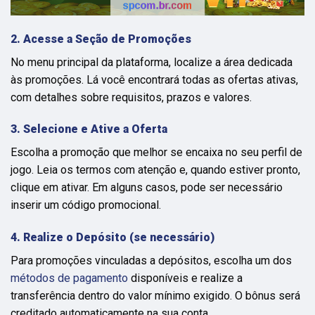
2. Acesse a Seção de Promoções
No menu principal da plataforma, localize a área dedicada
às promoções. Lá você encontrará todas as ofertas ativas,
com detalhes sobre requisitos, prazos e valores.
3. Selecione e Ative a Oferta
Escolha a promoção que melhor se encaixa no seu perfil de
jogo. Leia os termos com atenção e, quando estiver pronto,
clique em ativar. Em alguns casos, pode ser necessário
inserir um código promocional.
4. Realize o Depósito (se necessário)
Para promoções vinculadas a depósitos, escolha um dos
métodos de pagamento
disponíveis e realize a
transferência dentro do valor mínimo exigido. O bônus será
creditado automaticamente na sua conta.