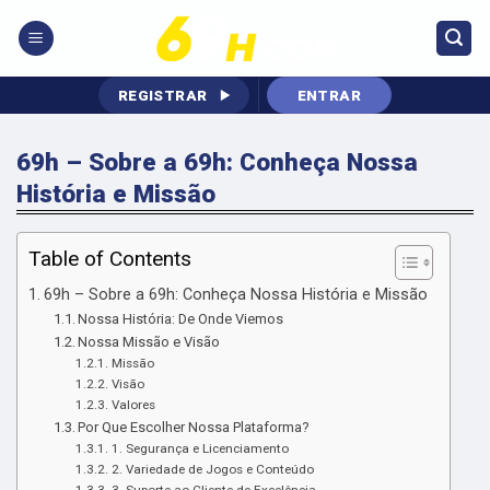
Skip
to
content
REGISTRAR
ENTRAR
69h – Sobre a 69h: Conheça Nossa
História e Missão
Table of Contents
69h – Sobre a 69h: Conheça Nossa História e Missão
Nossa História: De Onde Viemos
Nossa Missão e Visão
Missão
Visão
Valores
Por Que Escolher Nossa Plataforma?
1. Segurança e Licenciamento
2. Variedade de Jogos e Conteúdo
3. Suporte ao Cliente de Excelência