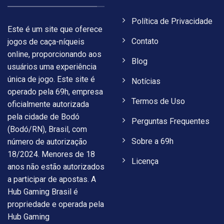
Política de Privacidade
Este é um site que oferece
Contato
jogos de caça-níqueis
online, proporcionando aos
Blog
usuários uma experiência
única de jogo. Este site é
Notícias
operado pela 69h, empresa
Termos de Uso
oficialmente autorizada
pela cidade de Bodó
Perguntas Frequentes
(Bodó/RN), Brasil, com
Sobre a 69h
número de autorização
18/2024. Menores de 18
Licença
anos não estão autorizados
a participar de apostas. A
Hub Gaming Brasil é
propriedade e operada pela
Hub Gaming