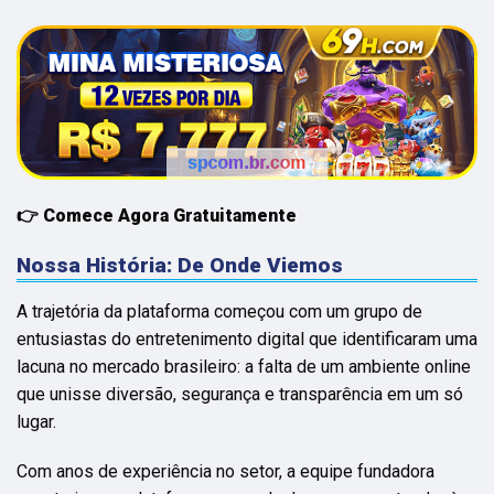
👉 Comece Agora Gratuitamente
Nossa História: De Onde Viemos
A trajetória da plataforma começou com um grupo de
entusiastas do entretenimento digital que identificaram uma
lacuna no mercado brasileiro: a falta de um ambiente online
que unisse diversão, segurança e transparência em um só
lugar.
Com anos de experiência no setor, a equipe fundadora