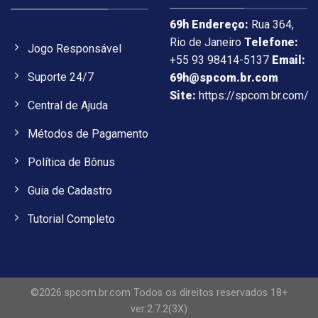
69h
Endereço:
Rua 364,
Rio de Janeiro
Telefone:
Jogo Responsável
+55 93 98414-5137
Email:
Suporte 24/7
69h@spcom.br.com
Site:
https://spcom.br.com/
Central de Ajuda
Métodos de Pagamento
Política de Bônus
Guia de Cadastro
Tutorial Completo
©2026 spcom.br.com Todos os direitos reservados 18+
ver:2.7.2(3X)