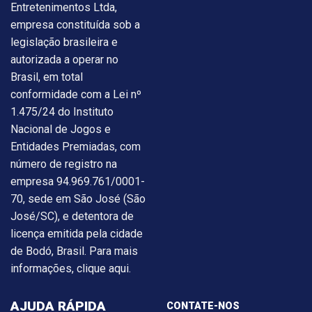
Entretenimentos Ltda,
empresa constituída sob a
legislação brasileira e
autorizada a operar no
Brasil, em total
conformidade com a Lei nº
1.475/24 do Instituto
Nacional de Jogos e
Entidades Premiadas, com
número de registro na
empresa 94.969.761/0001-
70, sede em São José (São
José/SC), e detentora de
licença emitida pela cidade
de Bodó, Brasil. Para mais
informações, clique aqui.
AJUDA RÁPIDA
CONTATE-NOS